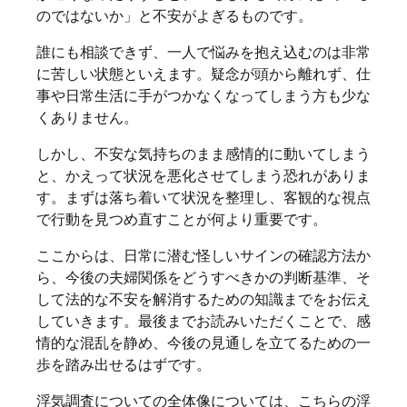
のではないか」と不安がよぎるものです。
事業所案内
誰にも相談できず、一人で悩みを抱え込むのは非常
に苦しい状態といえます。疑念が頭から離れず、仕
個人情報保護方針
お問い合わせ
事や日常生活に手がつかなくなってしまう方も少な
くありません。
しかし、不安な気持ちのまま感情的に動いてしまう
と、かえって状況を悪化させてしまう恐れがありま
す。まずは落ち着いて状況を整理し、客観的な視点
で行動を見つめ直すことが何より重要です。
ここからは、日常に潜む怪しいサインの確認方法か
ら、今後の夫婦関係をどうすべきかの判断基準、そ
して法的な不安を解消するための知識までをお伝え
していきます。最後までお読みいただくことで、感
情的な混乱を静め、今後の見通しを立てるための一
歩を踏み出せるはずです。
浮気調査についての全体像については、こちらの
浮