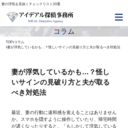
妻の浮気を見抜くチェックリスト20選
トップ
コラム
TOP
コラム
調査項目
妻が浮気しているかも…？怪しいサインの見破り方と夫が取るべき対処法
選ばれる6つの理由
妻が浮気しているかも…？怪し
いサインの見破り方と夫が取る
アイデアル探偵の強み
べき対処法
ご依頼者様の声
最近、妻の行動に違和感を覚えることはありません
か。スマホを隠すように操作していたり、帰宅時間
よくあるご質問
が遅くなったりすると、「もしかして浮気している