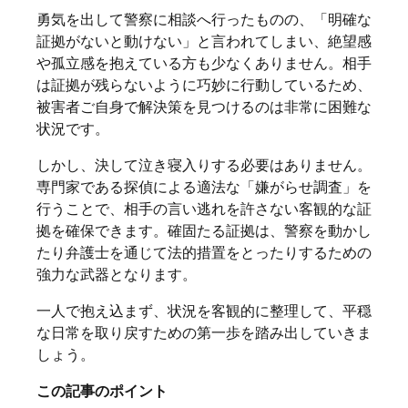
勇気を出して警察に相談へ行ったものの、「明確な
事業所案内
証拠がないと動けない」と言われてしまい、絶望感
や孤立感を抱えている方も少なくありません。相手
は証拠が残らないように巧妙に行動しているため、
個人情報保護方針
お問い合わせ
被害者ご自身で解決策を見つけるのは非常に困難な
状況です。
しかし、決して泣き寝入りする必要はありません。
専門家である探偵による適法な「嫌がらせ調査」を
行うことで、相手の言い逃れを許さない客観的な証
拠を確保できます。確固たる証拠は、警察を動かし
たり弁護士を通じて法的措置をとったりするための
強力な武器となります。
一人で抱え込まず、状況を客観的に整理して、平穏
な日常を取り戻すための第一歩を踏み出していきま
しょう。
この記事のポイント