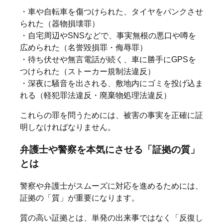
・車や自転車を傷つけられた、タイヤをパンクさせ
られた（器物損壊罪）
・自宅周辺やSNSなどで、事実無根の悪口や噂を
広められた（名誉毀損罪・侮辱罪）
・待ち伏せや無言電話が続く、車に勝手にGPSを
つけられた（ストーカー規制法違反）
・深夜に騒音を出される、敷地内にゴミを投げ込ま
れる（軽犯罪法違反・廃棄物処理法違反）
これらの罪を問うためには、被害の事実を正確に証
明しなければなりません。
弁護士や警察を本気にさせる「証拠の質」
とは
警察や弁護士がスムーズに対応を進めるためには、
証拠の「質」が重要になります。
質の高い証拠とは、単発の出来事ではなく「反復し