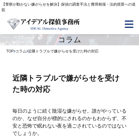
【警察が動かない嫌がらせを解決】探偵の調査手法と費用相場・法的措置への道
筋
トップ
コラム
調査項目
TOP
コラム
近隣トラブルで嫌がらせを受けた時の対応
選ばれる6つの理由
近隣トラブルで嫌がらせを受け
た時の対応
アイデアル探偵の強み
ご依頼者様の声
毎日のように続く陰湿な嫌がらせ。誰がやっている
のか、なぜ自分が標的にされるのかもわからず、不
安と恐怖で眠れない夜を過ごされているのではない
よくあるご質問
でしょうか。